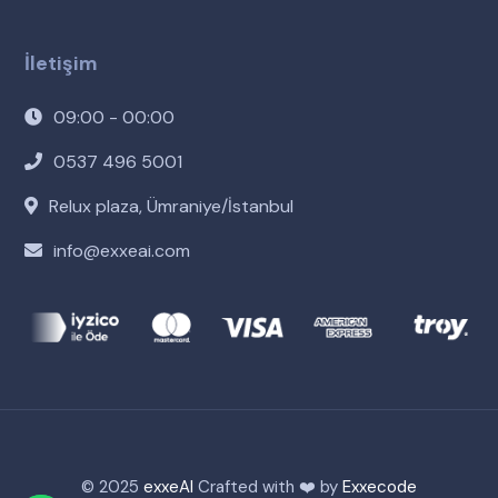
İletişim
09:00 - 00:00
0537 496 5001
Relux plaza, Ümraniye/İstanbul
info@exxeai.com
© 2025
exxeAI
Crafted with ❤️ by
Exxecode