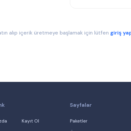
tın alıp içerik üretmeye başlamak için lütfen
giriş ya
ink
Sayfalar
zda
Kayıt Ol
Paketler