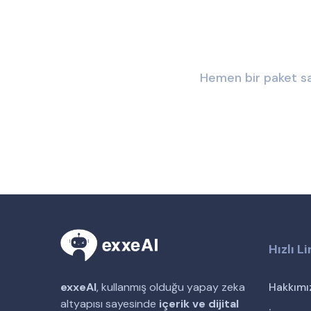
Hemen bir paket sa
Hızlı L
Hakkımı
exxeAI
, kullanmış olduğu yapay zeka
altyapısı sayesinde
içerik ve dijital