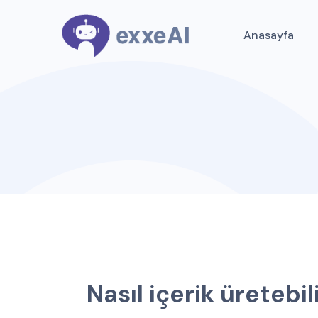
Anasayfa
N
a
s
ı
l
i
ç
e
r
i
k
ü
r
e
t
e
b
i
l