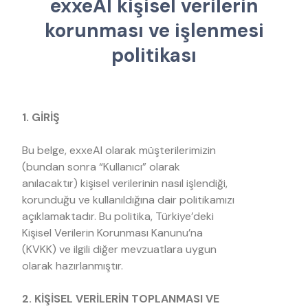
e
x
x
e
A
I
k
i
ş
i
s
e
l
v
e
r
i
l
e
r
i
n
k
o
r
u
n
m
a
s
ı
v
e
i
ş
l
e
n
m
e
s
i
p
o
l
i
t
i
k
a
s
ı
1. GİRİŞ
Bu belge, exxeAI olarak müşterilerimizin
(bundan sonra “Kullanıcı” olarak
anılacaktır) kişisel verilerinin nasıl işlendiği,
korunduğu ve kullanıldığına dair politikamızı
açıklamaktadır. Bu politika, Türkiye’deki
Kişisel Verilerin Korunması Kanunu’na
(KVKK) ve ilgili diğer mevzuatlara uygun
olarak hazırlanmıştır.
2. KİŞİSEL VERİLERİN TOPLANMASI VE