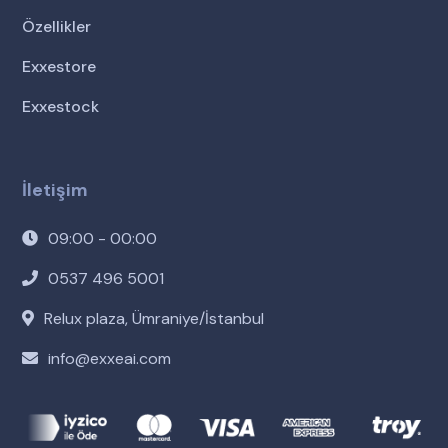
Özellikler
Exxestore
Exxestock
İletişim
09:00 - 00:00
0537 496 5001
Relux plaza, Ümraniye/İstanbul
info@exxeai.com