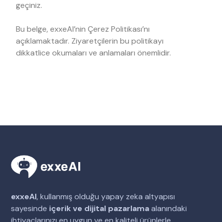
geçiniz.
Bu belge, exxeAI’nin Çerez Politikası’nı
açıklamaktadır. Ziyaretçilerin bu politikayı
dikkatlice okumaları ve anlamaları önemlidir.
exxeAI
, kullanmış olduğu yapay zeka altyapısı
sayesinde
içerik ve dijital pazarlama
alanındaki
ihtiyaçlarınızı en uygun ve en kaliteli ürünlerle