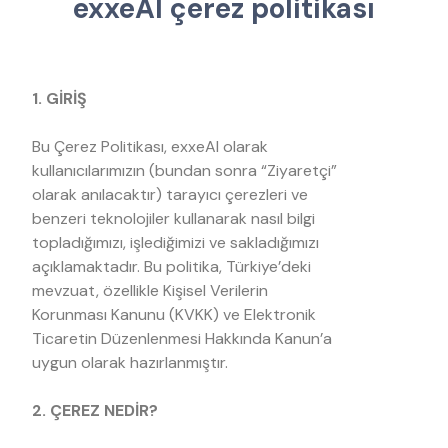
e
x
x
e
A
I
ç
e
r
e
z
p
o
l
i
t
i
k
a
s
ı
1. GİRİŞ
Bu Çerez Politikası, exxeAI olarak
kullanıcılarımızın (bundan sonra “Ziyaretçi”
olarak anılacaktır) tarayıcı çerezleri ve
benzeri teknolojiler kullanarak nasıl bilgi
topladığımızı, işlediğimizi ve sakladığımızı
açıklamaktadır. Bu politika, Türkiye’deki
mevzuat, özellikle Kişisel Verilerin
Korunması Kanunu (KVKK) ve Elektronik
Ticaretin Düzenlenmesi Hakkında Kanun’a
uygun olarak hazırlanmıştır.
2. ÇEREZ NEDİR?